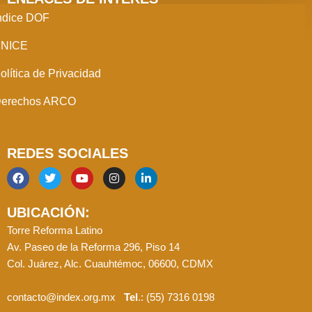
ndice DOF
NICE
olítica de Privacidad
erechos ARCO
REDES SOCIALES
F
T
Y
I
L
a
w
o
n
i
c
i
u
s
n
UBICACIÓN:
e
t
t
t
k
b
t
u
a
e
Torre Reforma Latino
o
e
b
g
d
Av. Paseo de la Reforma 296, Piso 14
o
r
e
r
i
k
a
n
Col. Juárez, Alc. Cuauhtémoc, 06600, CDMX
m
contacto@index.org.mx
Tel
.: (55) 7316 0198