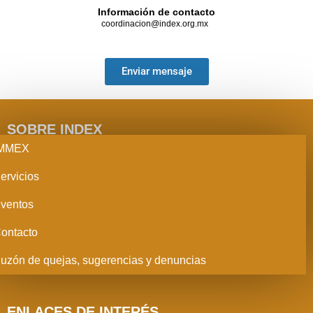
Información de contacto
coordinacion@index.org.mx
Enviar mensaje
SOBRE INDEX
IMMEX
ervicios
ventos
ontacto
uzón de quejas, sugerencias y denuncias
ENLACES DE INTERÉS