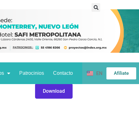
Afíliate
os
Patrocinios
Contacto
EN
Download