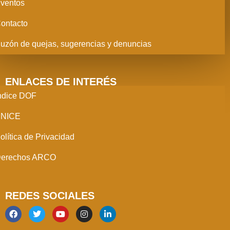
ventos
ontacto
uzón de quejas, sugerencias y denuncias
ENLACES DE INTERÉS
ndice DOF
NICE
olítica de Privacidad
erechos ARCO
REDES SOCIALES
F
T
Y
I
L
a
w
o
n
i