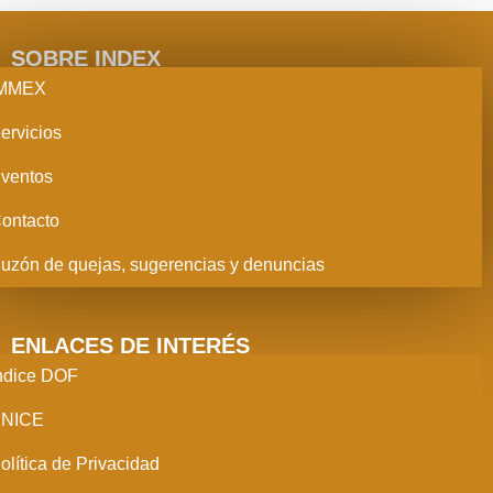
SOBRE INDEX
IMMEX
ervicios
ventos
ontacto
uzón de quejas, sugerencias y denuncias
ENLACES DE INTERÉS
ndice DOF
NICE
olítica de Privacidad