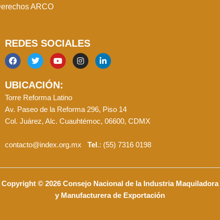
erechos ARCO
REDES SOCIALES
F
T
Y
I
L
a
w
o
n
i
c
i
u
s
n
UBICACIÓN:
e
t
t
t
k
b
t
u
a
e
Torre Reforma Latino
o
e
b
g
d
Av. Paseo de la Reforma 296, Piso 14
o
r
e
r
i
k
a
n
Col. Juárez, Alc. Cuauhtémoc, 06600, CDMX
m
contacto@index.org.mx
Tel
.: (55) 7316 0198
Copyright © 2026 Consejo Nacional de la Industria Maquiladora
y Manufacturera de Exportación